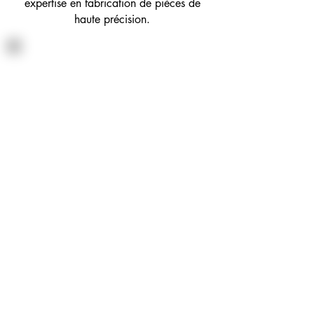
expertise en fabrication de pièces de
haute précision.
Sécurité
La sécurité est la priorité absolue dans
l'industrie ferroviaire. Les composants
doivent être conçus pour résister aux
conditions les plus extrêmes et
garantir la sécurité des passagers.
Notre réponse : Des contrôles de
qualité stricts et une conception de
précision pour des composants fiables
et sûrs.
Qualité
Les normes de qualité dans l'industrie
ferroviaire sont strictes. Les pièces
doivent répondre à des spécifications