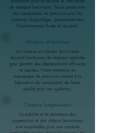
essentielle pour la sécurité et l'efficacité
du transport ferroviaire. Nous produisons
des composants de précision pour les
systèmes d'aiguillage, garantissant leur
fonctionnement fluide et sécurisé.
Moteurs et turbines
Les moteurs et turbines ferroviaires
doivent fonctionner de manière optimale
pour garantir des déplacements efficaces
et rapides. Notre expertise en
mécanique de précision s'étend à la
fabrication de composants de haute
qualité pour ces systèmes.
Châssis/suspensions
La stabilité et la résistance des
suspensions et des châssis ferroviaires
sont essentielles pour une conduite