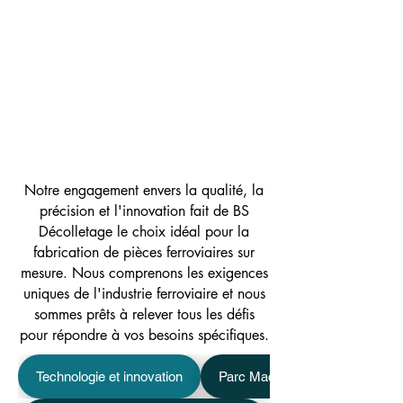
spécifications précises. Chez BS
Décolletage, nous maîtrisons ces
techniques pour garantir que chaque
composant est parfaitement adapté à
sa fonction dans le système
ferroviaire, garantissant ainsi la
sécurité et la performance à long
terme.
Notre engagement envers la qualité, la
précision et l'innovation fait de BS
Décolletage le choix idéal pour la
fabrication de pièces ferroviaires sur
mesure. Nous comprenons les exigences
uniques de l'industrie ferroviaire et nous
sommes prêts à relever tous les défis
pour répondre à vos besoins spécifiques.
Technologie et innovation
Parc Machine