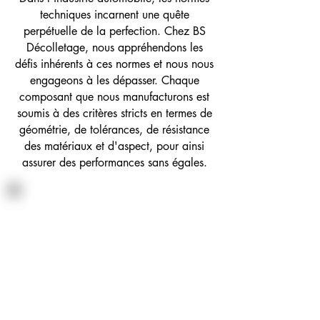
techniques incarnent une quête
perpétuelle de la perfection. Chez BS
Décolletage, nous appréhendons les
défis inhérents à ces normes et nous nous
engageons à les dépasser. Chaque
composant que nous manufacturons est
soumis à des critères stricts en termes de
géométrie, de tolérances, de résistance
des matériaux et d'aspect, pour ainsi
assurer des performances sans égales.
Précision
Chaque pièce doit être conçue et
fabriquée avec une géométrie précise
pour s'intégrer parfaitement dans le
système et garantir son bon
fonctionnement.