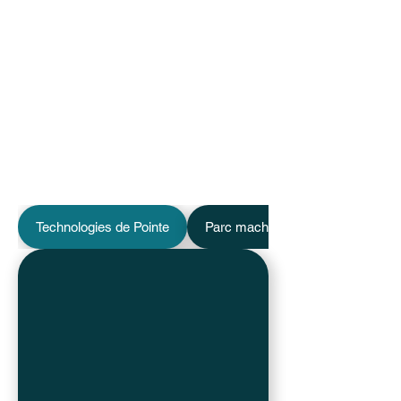
nous engageons à réaliser des pièces
aux dimensions précises et aux
finitions impeccables. Chaque trou
percé et chaque coupe effectuée sont
exécutés avec une précision
rigoureuse, respectant les normes les
plus strictes de l'industrie automobile
et répondant ainsi aux exigences de
chaque projet.
Technologies de Pointe
Parc machine diversifié