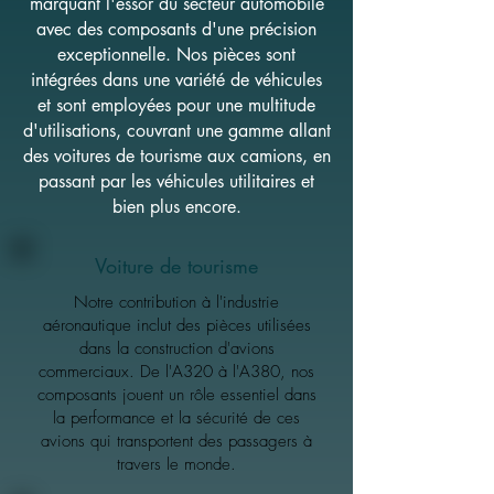
marquant l'essor du secteur automobile
avec des composants d'une précision
exceptionnelle. Nos pièces sont
intégrées dans une variété de véhicules
et sont employées pour une multitude
d'utilisations, couvrant une gamme allant
des voitures de tourisme aux camions, en
passant par les véhicules utilitaires et
bien plus encore.
Voiture de tourisme
Notre contribution à l'industrie
aéronautique inclut des pièces utilisées
dans la construction d'avions
commerciaux. De l'A320 à l'A380, nos
composants jouent un rôle essentiel dans
la performance et la sécurité de ces
avions qui transportent des passagers à
travers le monde.