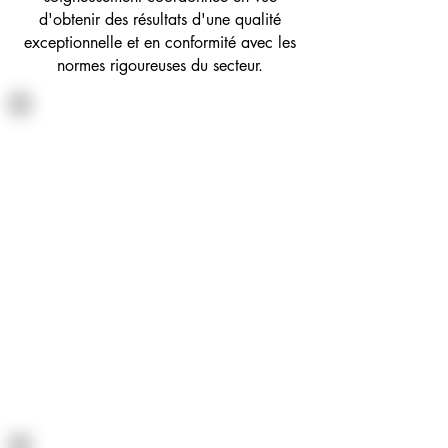
d'obtenir des résultats d'une qualité
exceptionnelle et en conformité avec les
normes rigoureuses du secteur.
Tournage - Fraisage
Nos centres de tournage à
commande numérique (CNC)
prennent en charge la transformation
de matières premières,
indépendamment du type de matériau
employé. Cette première étape assure
la réalisation de formes précises et de
dimensions en stricte adéquation avec
les spécifications requises. Ensuite, le
processus de fraisage entre en jeu
pour affiner plus avant les contours et
les détails des composants.