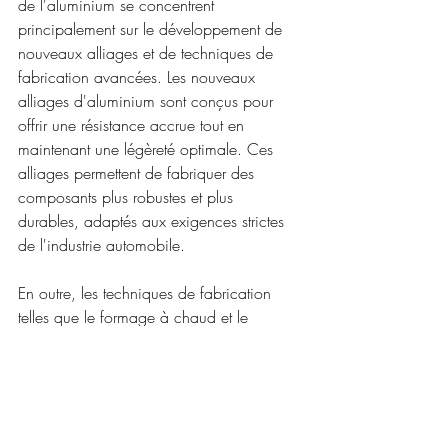
de l'aluminium se concentrent 
principalement sur le développement de 
nouveaux alliages et de techniques de 
fabrication avancées. Les nouveaux 
alliages d'aluminium sont conçus pour 
offrir une résistance accrue tout en 
maintenant une légèreté optimale. Ces 
alliages permettent de fabriquer des 
composants plus robustes et plus 
durables, adaptés aux exigences strictes 
de l'industrie automobile.
En outre, les techniques de fabrication 
telles que le formage à chaud et le 
soudage par friction-malaxage (FSW) 
améliorent la qualité et la performance 
des pièces en aluminium. Le formage à 
chaud permet de façonner des pièces 
complexes avec une précision accrue, 