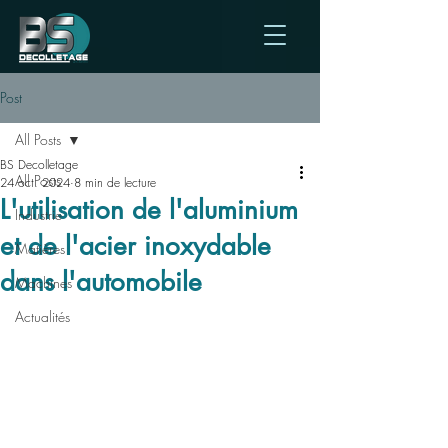
Post
All Posts
BS Decolletage
All Posts
24 oct. 2024
8 min de lecture
L'utilisation de l'aluminium
Industrie
et de l'acier inoxydable
Matières
dans l'automobile
Machines
Actualités