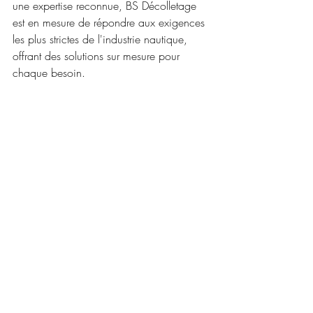
une expertise reconnue, BS Décolletage 
est en mesure de répondre aux exigences 
les plus strictes de l'industrie nautique, 
offrant des solutions sur mesure pour 
chaque besoin.
Conseils pour choisir un 
bon prestataire de 
maintenance
Choisir un prestataire de maintenance 
pour les pièces de votre bateau est une 
décision cruciale. Voici quelques critères 
essentiels à prendre en compte pour faire 
le meilleur choix.
Critères de sélection : expertise, 
équipements, certifications