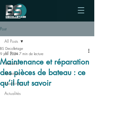
Post
All Posts
BS Decolletage
All Posts
9 juil. 2024
7 min de lecture
Maintenance et réparation
Industrie
des pièces de bateau : ce
Matières
qu’il faut savoir
Machines
Actualités