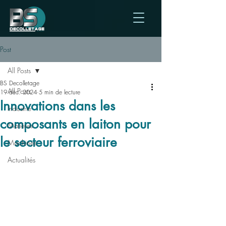
Post
All Posts
BS Decolletage
All Posts
19 déc. 2024
5 min de lecture
Innovations dans les
Industrie
composants en laiton pour
Matières
le secteur ferroviaire
Machines
Actualités