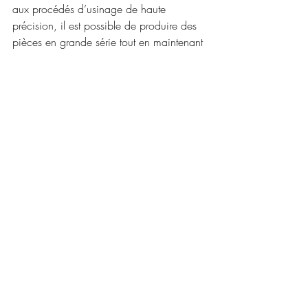
aux procédés d’usinage de haute 
précision, il est possible de produire des 
pièces en grande série tout en maintenant 
des coûts de production compétitifs. La 
facilité d’usinage du laiton réduit 
également les temps de fabrication, ce 
qui optimise la chaîne de production. De 
plus, la durabilité des composants en 
laiton limite les besoins en maintenance et 
en remplacement, ce qui se traduit par 
une réduction des coûts pour les 
opérateurs ferroviaires. Ainsi, l’intégration 
de pièces en laiton permet d’allier 
performance économique et efficacité 
environnementale, deux éléments clés 
pour un secteur en pleine évolution.
Le secteur ferroviaire, en constante 
évolution, exige des composants à la fois 