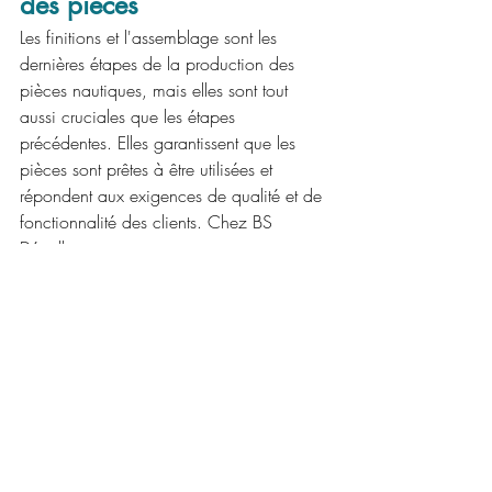
des pièces
Les finitions et l'assemblage sont les 
dernières étapes de la production des 
pièces nautiques, mais elles sont tout 
aussi cruciales que les étapes 
précédentes. Elles garantissent que les 
pièces sont prêtes à être utilisées et 
répondent aux exigences de qualité et de 
fonctionnalité des clients. Chez BS 
Décolletage, nous apportons un soin 
particulier à ces étapes finales.
Techniques de finition
Les techniques de finition que nous 
utilisons sont variées et adaptées aux 
besoins spécifiques de chaque projet. 
Elles incluent le polissage, le traitement de 
surface et le revêtement. Ces processus 