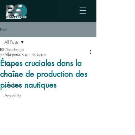
Post
All Posts
BS Decolletage
All Posts
27 juin 2024
5 min de lecture
Étapes cruciales dans la
Industrie
chaîne de production des
Matières
pièces nautiques
Machines
Actualités